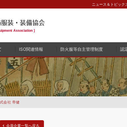
ニュース＆トピックス
防服装・装備協会
uipment Association ]
て
ISO関連情報
防火服等自主管理制度
認
式会社 帝健
会員企業一覧へ戻る