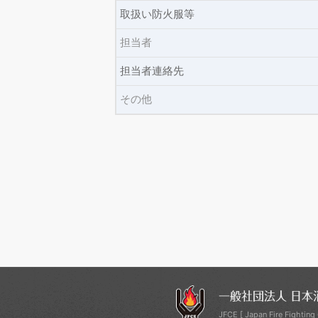
取扱い防火服等
担当者
担当者連絡先
その他
一般社団法人 日本
JFCE [ Japan Fire Fighting