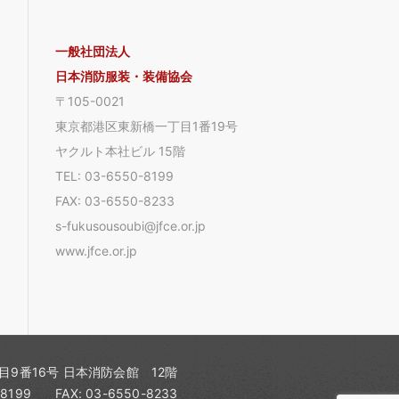
一般社団法人
日本消防服装・装備協会
〒105-0021
東京都港区東新橋一丁目1番19号
ヤクルト本社ビル 15階
TEL: 03-6550-8199
FAX: 03-6550-8233
s-fukusousoubi@jfce.or.jp
www.jfce.or.jp
丁目9番16号 日本消防会館 12階
-8199
FAX: 03-6550-8233